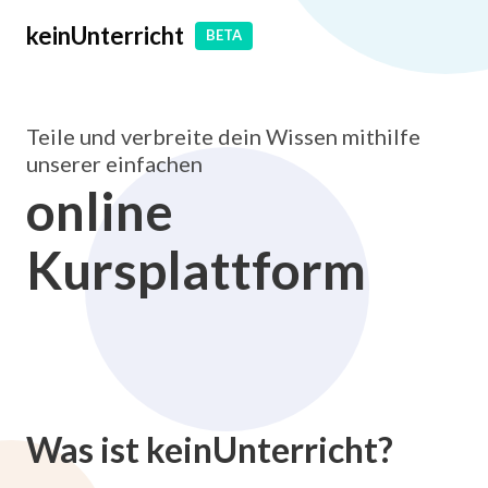
keinUnterricht
BETA
Teile und verbreite dein Wissen mithilfe
unserer einfachen
online
Kursplattform
Was ist keinUnterricht?