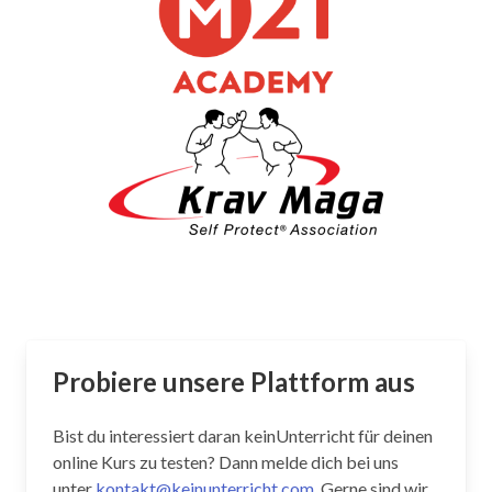
Probiere unsere Plattform aus
Bist du interessiert daran keinUnterricht für deinen
online Kurs zu testen? Dann melde dich bei uns
unter
kontakt@keinunterricht.com
. Gerne sind wir